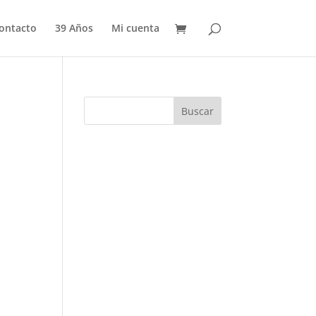
ontacto
39 Años
Mi cuenta